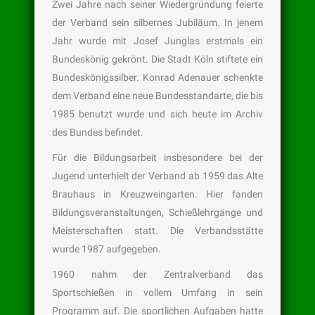
Zwei Jahre nach seiner Wiedergründung feierte
der Verband sein silbernes Jubiläum. In jenem
Jahr wurde mit Josef Junglas erstmals ein
Bundeskönig gekrönt. Die Stadt Köln stiftete ein
Bundeskönigssilber. Konrad Adenauer schenkte
dem Verband eine neue Bundesstandarte, die bis
1985 benutzt wurde und sich heute im Archiv
des Bundes befindet.
Für die Bildungsarbeit insbesondere bei der
Jugend unterhielt der Verband ab 1959 das Alte
Brauhaus in Kreuzweingarten. Hier fanden
Bildungsveranstaltungen, Schießlehrgänge und
Meisterschaften statt. Die Verbandsstätte
wurde 1987 aufgegeben.
1960 nahm der Zentralverband das
Sportschießen in vollem Umfang in sein
Programm auf. Die sportlichen Aufgaben hatte