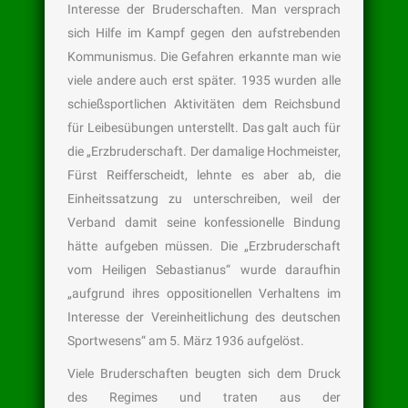
Interesse der Bruderschaften. Man versprach
sich Hilfe im Kampf gegen den aufstrebenden
Kommunismus. Die Gefahren erkannte man wie
viele andere auch erst später. 1935 wurden alle
schießsportlichen Aktivitäten dem Reichsbund
für Leibesübungen unterstellt. Das galt auch für
die „Erzbruderschaft. Der damalige Hochmeister,
Fürst Reifferscheidt, lehnte es aber ab, die
Einheitssatzung zu unterschreiben, weil der
Verband damit seine konfessionelle Bindung
hätte aufgeben müssen. Die „Erzbruderschaft
vom Heiligen Sebastianus“ wurde daraufhin
„aufgrund ihres oppositionellen Verhaltens im
Interesse der Vereinheitlichung des deutschen
Sportwesens“ am 5. März 1936 aufgelöst.
Viele Bruderschaften beugten sich dem Druck
des Regimes und traten aus der