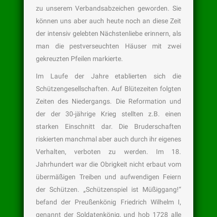
zu unserem Verbandsabzeichen geworden. Sie
können uns aber auch heute noch an diese Zeit
der intensiv gelebten Nächstenliebe erinnern, als
man die pestverseuchten Häuser mit zwei
gekreuzten Pfeilen markierte.
Im Laufe der Jahre etablierten sich die
Schützengesellschaften. Auf Blütezeiten folgten
Zeiten des Niedergangs. Die Reformation und
der der 30-jährige Krieg stellten z.B. einen
starken Einschnitt dar. Die Bruderschaften
riskierten manchmal aber auch durch ihr eigenes
Verhalten, verboten zu werden. Im 18.
Jahrhundert war die Obrigkeit nicht erbaut vom
übermäßigen Treiben und aufwendigen Feiern
der Schützen. „Schützenspiel ist Müßiggang!“
befand der Preußenkönig Friedrich Wilhelm I,
genannt der Soldatenkönig, und hob 1728 alle