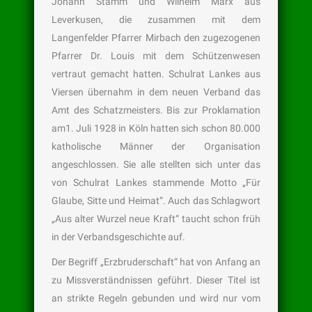
Johann Stamm und Wilhelm Marx aus
Leverkusen, die zusammen mit dem
Langenfelder Pfarrer Mirbach den zugezogenen
Pfarrer Dr. Louis mit dem Schützenwesen
vertraut gemacht hatten. Schulrat Lankes aus
Viersen übernahm in dem neuen Verband das
Amt des Schatzmeisters. Bis zur Proklamation
am1. Juli 1928 in Köln hatten sich schon 80.000
katholische Männer der Organisation
angeschlossen. Sie alle stellten sich unter das
von Schulrat Lankes stammende Motto „Für
Glaube, Sitte und Heimat“. Auch das Schlagwort
„Aus alter Wurzel neue Kraft“ taucht schon früh
in der Verbandsgeschichte auf.
Der Begriff „Erzbruderschaft“ hat von Anfang an
zu Missverständnissen geführt. Dieser Titel ist
an strikte Regeln gebunden und wird nur vom