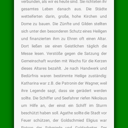
verbunden, als wir es heute sind. Sie richteten ihr
gesamtes Leben danach aus. Die Städte
wetteiferten darin, große, hohe Kirchen und
Dome zu bauen. Die Zünfte und Gilden stellten
sich unter den besonderen Schutz eines Heiligen
und finanzierten ihm zu Ehren oft einen Altar.
Dort ließen sie einen Geistlichen täglich die
Messe lesen. Verstöße gegen die Satzung der
Gemeinschaft wurden mit Wachs für die Kerzen
dieses Altares bezahlt. Je nach Handwerk und
Bedürfnis waren bestimmte Heilige zuständig:
Katharina war z.B. die Patronin der Wagner, weil
ihre Legende sagt, dass sie gerädert werden
sollte. Die Schiffer und Seefahrer riefen Nikolaus
um Hilfe an, der einst ein Schiff im Sturm
beschützt haben soll. Agathe sollte die Stadt vor
Feuer schützen, der Goldschmied Eligius war
Patron der Schmiede und Goldarbeiter. Der