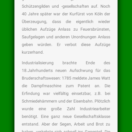
Schützengilden und -gesellschaften auf. Noch
40 Jahre später war der Kurfürst von Köln der
Überzeugung, dass die eigentlich wieder
üblichen Aufzüge Anlass zu Feuersbrünsten,
Saufgelagen und anderen Unordnungen Anlass
geben würden. Er verbot diese Aufzüge
kurzerhand.
Industrialisierung brachte Ende des
18.Jahrhunderts neuen Aufschwung für das
Bruderschaftswesen: 1785 meldete James Watt
die Dampfmaschine zum Patent an. Die
Erfindung war vielfältig einsetzbar, z.B. bei
Schmiedehämmern und der Eisenbahn. Plötzlich
wurde eine große Zahl Industriearbeiter
benötigt. Eine ganz neue Gesellschaftsklasse
entstand. Aber der Segen, Arbeit und Brot zu
haben, verkehrte sich schnell ins Gegenteil. Die