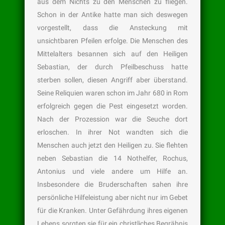
aus dem Nichts zu den Menschen zu fliegen.
Schon in der Antike hatte man sich deswegen
vorgestellt, dass die Ansteckung mit
unsichtbaren Pfeilen erfolge. Die Menschen des
Mittelalters besannen sich auf den Heiligen
Sebastian, der durch Pfeilbeschuss hatte
sterben sollen, diesen Angriff aber überstand.
Seine Reliquien waren schon im Jahr 680 in Rom
erfolgreich gegen die Pest eingesetzt worden.
Nach der Prozession war die Seuche dort
erloschen. In ihrer Not wandten sich die
Menschen auch jetzt den Heiligen zu. Sie flehten
neben Sebastian die 14 Nothelfer, Rochus,
Antonius und viele andere um Hilfe an.
Insbesondere die Bruderschaften sahen ihre
persönliche Hilfeleistung aber nicht nur im Gebet
für die Kranken. Unter Gefährdung ihres eigenen
Lebens sorgten sie für ein christliches Begräbnis