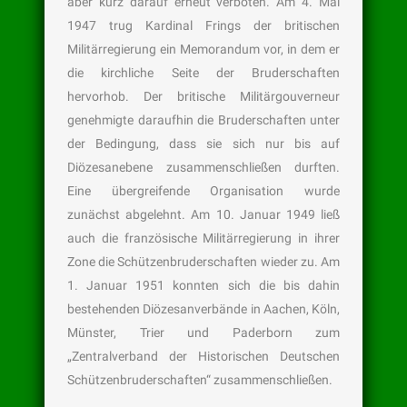
aber kurz darauf erneut verboten. Am 4. Mai
1947 trug Kardinal Frings der britischen
Militärregierung ein Memorandum vor, in dem er
die kirchliche Seite der Bruderschaften
hervorhob. Der britische Militärgouverneur
genehmigte daraufhin die Bruderschaften unter
der Bedingung, dass sie sich nur bis auf
Diözesanebene zusammenschließen durften.
Eine übergreifende Organisation wurde
zunächst abgelehnt. Am 10. Januar 1949 ließ
auch die französische Militärregie­rung in ihrer
Zone die Schützenbruderschaften wieder zu. Am
1. Januar 1951 konnten sich die bis dahin
bestehenden Diözesanverbände in Aachen, Köln,
Münster, Trier und Paderborn zum
„Zentralverband der Historischen Deutschen
Schützenbruderschaften“ zusammenschließen.