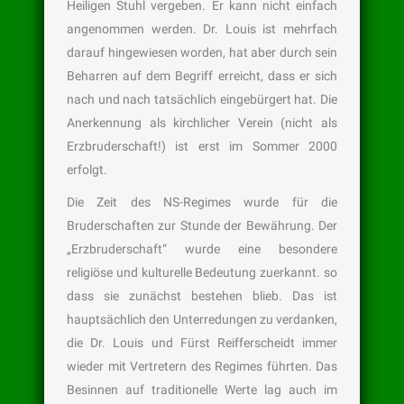
Heiligen Stuhl vergeben. Er kann nicht einfach
angenommen werden. Dr. Louis ist mehrfach
darauf hingewiesen worden, hat aber durch sein
Beharren auf dem Begriff erreicht, dass er sich
nach und nach tatsächlich eingebürgert hat. Die
Anerkennung als kirchlicher Verein (nicht als
Erzbruderschaft!) ist erst im Sommer 2000
erfolgt.
Die Zeit des NS-Regimes wurde für die
Bruderschaften zur Stunde der Bewährung. Der
„Erzbruderschaft“ wurde eine besondere
religiöse und kulturelle Bedeutung zuerkannt. so
dass sie zunächst bestehen blieb. Das ist
hauptsächlich den Unterredungen zu verdanken,
die Dr. Louis und Fürst Reifferscheidt immer
wieder mit Vertretern des Regimes führten. Das
Besinnen auf traditionelle Werte lag auch im