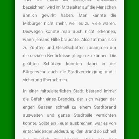
bezeichnen, wird im Mittelalter auf die Menschen
ähnlich gewirkt haben. Man kannte die
Mitbürger nicht mehr, weil es zu viele waren.
Deswegen konnte man auch nicht erkennen,
wann jemand Hilfe brauchte. Also tat man sich
zu Zünften und Gesellschaften zusammen um
die sozialen Bedürfnisse pflegen zu können. Die
geübten Schützen konnten dabei in der
Bürgerwehr auch die Stadtverteidigung und -
sicherung übernehmen.
In einer mittelalterlichen Stadt bestand immer
die Gefahr eines Brandes, der sich wegen der
engen Gassen schnell zu einem Stadtbrand
ausweiten und ganze Stadtteile vernichten
konnte. Sollte ein Feuer ausbrechen, war es von
entscheidender Bedeutung, den Brand so schnell