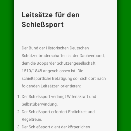
Leitsätze für den
Schießsport
Der Bund der Historischen Deutschen
Schützenbruderschaften ist der Dachverband,
dem die Bopparder Schützengesellschaft
1510/1848 angeschlossen ist. Die
schießsportliche Betätigung soll sich dort nach
folgenden Leitsätzen orientieren:
Der Schießsport verlangt Willenskraft und
Selbstüberwindung.
Der Schießsport erfordert Ehrlichkeit und
Regeltreue.
Der Schießsport dient der körperlichen