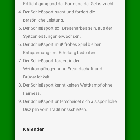
Ertüchtigung und der Formung der Selbstzucht.
Der Schießsport sucht und fordert die
persönliche Leistung.
Der Schießsport soll Breitenarbeit sein, aus der
Spitzenleistungen erwachsen.
Der Schießsport muß frohes Spiel bleiben,
Entspannung und Erholung bedeuten.
Der Schießsport fordert in der
Wettkampfbegegnung Freundschaft und
Brüderlichkeit.
Der Schießsport kennt keinen Wettkampf ohne
Fairness.
Der Schießsport unterscheidet sich als sportliche
Disziplin vom Traditionsschießen.
Kalender