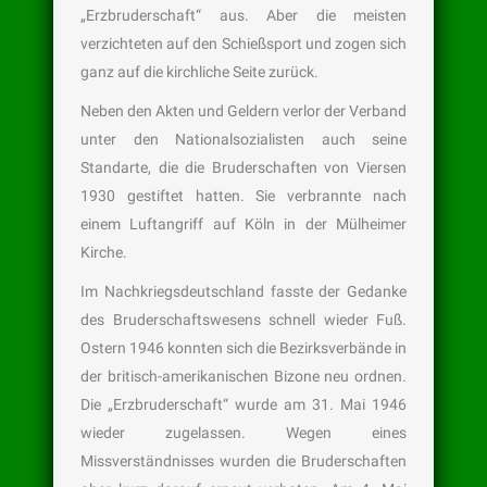
„Erzbruderschaft“ aus. Aber die meisten
verzichteten auf den Schießsport und zogen sich
ganz auf die kirchliche Seite zurück.
Neben den Akten und Geldern verlor der Verband
unter den Nationalsozialisten auch seine
Standarte, die die Bruderschaften von Viersen
1930 gestiftet hatten. Sie verbrannte nach
einem Luftangriff auf Köln in der Mülheimer
Kirche.
Im Nachkriegsdeutschland fasste der Gedanke
des Bruderschaftswesens schnell wieder Fuß.
Ostern 1946 konnten sich die Bezirksverbände in
der britisch-amerikanischen Bizone neu ordnen.
Die „Erzbruderschaft“ wurde am 31. Mai 1946
wieder zugelassen. Wegen eines
Missverständnisses wurden die Bruderschaften