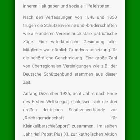
inneren Halt gaben und soziale Hilfe leisteten.
Nach den Verfassungen von 1848 und 1850
trugen die Schützenvereine und -bruderschaften
wie alle anderen Vereine auch stark patriotische
Züge. Eine vaterländische Gesinnung aller
Mitglieder war nämlich Grundvoraussetzung für
die behördliche Genehmigung. Eine große Zahl
von überregionalen Vereinigungen wie z.B. der
Deutsche Schützenbund stammen aus dieser
Zeit.
Anfang Dezember 1926, acht Jahre nach Ende
des Ersten Weltkrieges, schlossen sich die drei
großen deutschen Schützenverbände zur
„Reichsgemeinschaft für
Kleinkaliberschießsport“ zusammen. Im selben
Jahr rief Papst Pius XI. zur katholischen Aktion