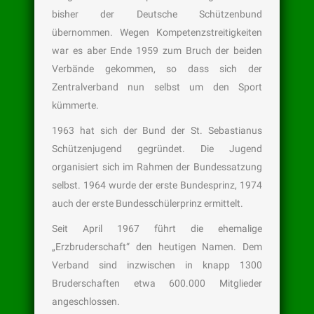
bisher der Deutsche Schützenbund
übernommen. Wegen Kompetenzstreitigkeiten
war es aber Ende 1959 zum Bruch der beiden
Verbände gekommen, so dass sich der
Zentralverband nun selbst um den Sport
kümmerte.
1963 hat sich der Bund der St. Sebastianus
Schützenjugend gegründet. Die Jugend
organisiert sich im Rahmen der Bundessatzung
selbst. 1964 wurde der erste Bundesprinz, 1974
auch der erste Bundesschülerprinz ermittelt.
Seit April 1967 führt die ehemalige
„Erzbruderschaft“ den heutigen Namen. Dem
Verband sind inzwischen in knapp 1300
Bruderschaften etwa 600.000 Mitglieder
angeschlossen.