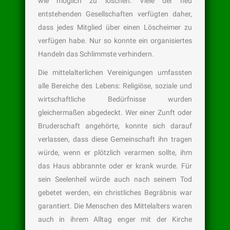
wie möglich zu löschen. Viele der neu
entstehenden Gesellschaften verfügten daher,
dass jedes Mitglied über einen Löscheimer zu
verfügen habe. Nur so konnte ein organisiertes
Handeln das Schlimmste verhindern.
Die mittelalterlichen Vereinigungen umfassten
alle Bereiche des Lebens: Religiöse, soziale und
wirtschaftliche Bedürfnisse wurden
gleichermaßen abgedeckt. Wer einer Zunft oder
Bruderschaft angehörte, konnte sich darauf
verlassen, dass diese Gemeinschaft ihn tragen
würde, wenn er plötzlich verarmen sollte, ihm
das Haus abbrannte oder er krank wurde. Für
sein Seelenheil würde auch nach seinem Tod
gebetet werden, ein christliches Begräbnis war
garantiert. Die Menschen des Mittelalters waren
auch in ihrem Alltag enger mit der Kirche