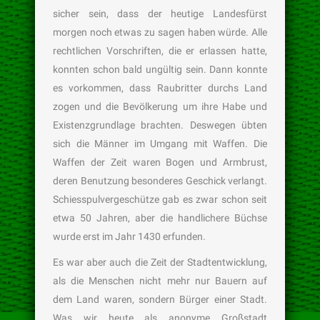
sicher sein, dass der heutige Landesfürst
morgen noch etwas zu sagen haben würde. Alle
rechtlichen Vorschriften, die er erlassen hatte,
konnten schon bald ungültig sein. Dann konnte
es vorkommen, dass Raubritter durchs Land
zogen und die Bevölkerung um ihre Habe und
Existenzgrundlage brachten. Deswegen übten
sich die Männer im Umgang mit Waffen. Die
Waffen der Zeit waren Bogen und Armbrust,
deren Benutzung besonderes Geschick verlangt.
Schiesspulvergeschütze gab es zwar schon seit
etwa 50 Jahren, aber die handlichere Büchse
wurde erst im Jahr 1430 erfunden.
Es war aber auch die Zeit der Stadtentwicklung,
als die Menschen nicht mehr nur Bauern auf
dem Land waren, sondern Bürger einer Stadt.
Was wir heute als anonyme Großstadt