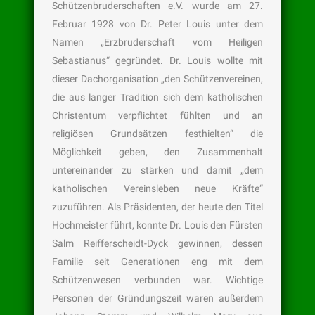
Schützenbruderschaften e.V. wurde am 27.
Februar 1928 von Dr. Peter Louis unter dem
Namen „Erzbruderschaft vom Heiligen
Sebastianus“ gegründet. Dr. Louis wollte mit
dieser Dachorganisation „den Schützenvereinen,
die aus langer Tradition sich dem katholischen
Christentum verpflichtet fühlten und an
religiösen Grundsätzen festhielten“ die
Möglichkeit geben, den Zusammenhalt
untereinander zu stärken und damit „dem
katholischen Vereinsleben neue Kräfte“
zuzuführen. Als Präsidenten, der heute den Titel
Hochmeister führt, konnte Dr. Louis den Fürsten
Salm Reifferscheidt-Dyck gewinnen, dessen
Familie seit Generationen eng mit dem
Schützenwesen verbunden war. Wichtige
Personen der Gründungszeit waren außerdem