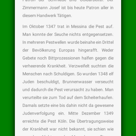
Zimmermann Josef ist bis heute Patron aller in
diesem Handwerk Tätigen.
Im Oktober 1347 trat in Messina die Pest auf.
Man konnte der Seuche nichts entgegensetzen.
In mehreren Pestwellen wurde beinahe ein Drittel
der Bevölkerung Europas hingerafft. Weder
Gebete noch Bittprozessionen halfen gegen die
verheerende Krankheit. Verzweifelt suchten die
Menschen nach Schuldigen. So wurden 1348 elf
Juden beschuldigt, Brunnenwasser verseucht
und dadurch die Pest verursacht zu haben. Man
verurteilte sie zum Tod auf dem Scheiterhaufen.
Damals setzte eine bis dahin nicht da gewesene
Judenverfolgung ein. Mitte Dezember 1349
erreichte die Pest Köln. Die Übertragungsweise
der Krankheit war nicht bekannt, sie schien wie