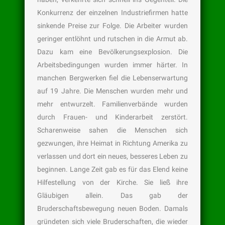
Konkurrenz der einzelnen Industriefirmen hatte
sinkende Preise zur Folge. Die Arbeiter wurden
geringer entlöhnt und rutschen in die Armut ab.
Dazu kam eine Bevölkerungsexplosion. Die
Arbeitsbedingungen wurden immer härter. In
manchen Bergwerken fiel die Lebenserwartung
auf 19 Jahre. Die Menschen wurden mehr und
mehr entwurzelt. Familienverbände wurden
durch Frauen- und Kinderarbeit zerstört.
Scharenweise sahen die Menschen sich
gezwungen, ihre Heimat in Richtung Amerika zu
verlassen und dort ein neues, besseres Leben zu
beginnen. Lange Zeit gab es für das Elend keine
Hilfestellung von der Kirche. Sie ließ ihre
Gläubigen allein. Das gab der
Bruderschaftsbewegung neuen Boden. Damals
gründeten sich viele Bruderschaften, die wieder