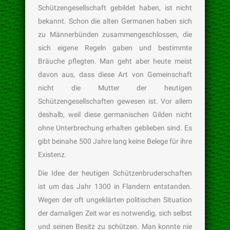
Schützengesellschaft gebildet haben, ist nicht
bekannt. Schon die alten Germanen haben sich
zu Männerbünden zusammengeschlossen, die
sich eigene Regeln gaben und bestimmte
Bräuche pflegten. Man geht aber heute meist
davon aus, dass diese Art von Gemeinschaft
nicht die Mutter der heutigen
Schützengesellschaften gewesen ist. Vor allem
deshalb, weil diese germanischen Gilden nicht
ohne Unterbrechung erhalten geblieben sind. Es
gibt beinahe 500 Jahre lang keine Belege für ihre
Existenz.
Die Idee der heutigen Schützenbruderschaften
ist um das Jahr 1300 in Flandern entstanden.
Wegen der oft ungeklärten politischen Situation
der damaligen Zeit war es notwendig, sich selbst
und seinen Besitz zu schützen. Man konnte nie