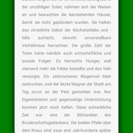
der unzähligen Toten, nahmen sich der Waisen
an und bewachten die leerstehenden Häuser,
damit sie nicht geplündert wurden. Sie hielten
das christliche Gebot der Nächstenliebe und -
hilfe aufrecht, obwohl unvorstellbare
Verhältnisse herrschten. Die große Zahl der
Toten hatte nämlich auch wirtschaftliche und
soziale Folgen. Es herrschte Hunger, weil
niemand mehr die Felder bestellte und das Vieh
versorgte. Ein zerbrochenes Wagenrad blieb
zerbrochen, weil der letzte Wagner der Stadt am
Tag zuvor an der Pest gestorben war. Nur
Eigeninitiative und gegenseitige Unterstützung
konnten jetzt noch helfen. Diese schreckliche
Zeit war eine der Blütezeiten des
Bruderschaftsgedankens. Die beiden Pfeile über
dem Kreuz sind zwar erst Jahrhunderte später