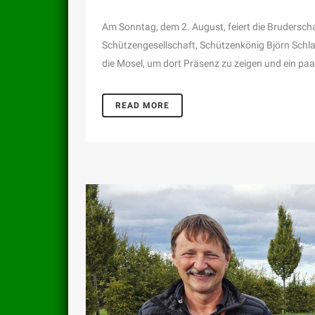
Am Sonntag, dem 2. August, feiert die Bruderscha
Schützengesellschaft, Schützenkönig Björn Schl
die Mosel, um dort Präsenz zu zeigen und ein paa
READ MORE