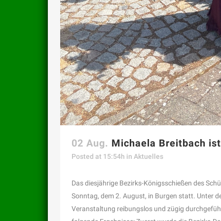
02 Aug.
Michaela Breitbach is
Posted at 15:54h
in
Aktuelles
Das diesjährige Bezirks-Königsschießen des Schü
Sonntag, dem 2. August, in Burgen statt. Unter 
Veranstaltung reibungslos und zügig durchgeführ