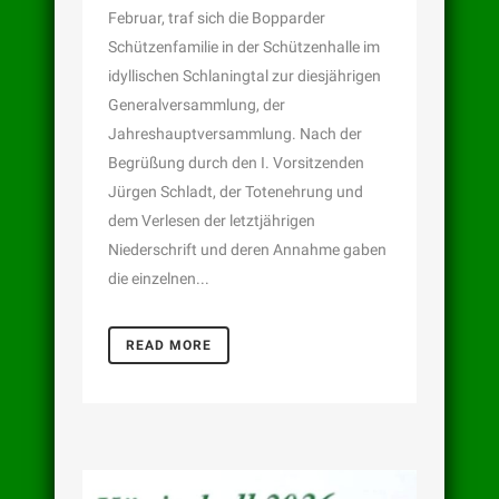
Februar, traf sich die Bopparder
Schützenfamilie in der Schützenhalle im
idyllischen Schlaningtal zur diesjährigen
Generalversammlung, der
Jahreshauptversammlung. Nach der
Begrüßung durch den I. Vorsitzenden
Jürgen Schladt, der Totenehrung und
dem Verlesen der letztjährigen
Niederschrift und deren Annahme gaben
die einzelnen...
READ MORE