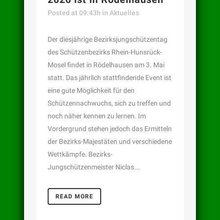
Posted at 09:43h
in
Aktuelles
Der diesjährige Bezirksjungschützentag
des Schützenbezirks Rhein-Hunsrück-
Mosel findet in Rödelhausen am 3. Mai
statt. Das jährlich stattfindende Event ist
eine gute Möglichkeit für den
Schützennachwuchs, sich zu treffen und
noch näher kennen zu lernen. Im
Vordergrund stehen jedoch das Ermitteln
der Bezirks-Majestäten und verschiedene
Wettkämpfe. Bezirks-
Jungschützenmeister Niclas...
READ MORE