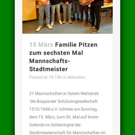
15 März
Familie Pitzen
zum sechsten Mal
Mannschafts-
Stadtmeister
Posted at 19:15h
in
Aktuelles
21 Mannschaften in fairem Wettstreit
Die Bopparder Schützengesellschaft
1510/1848 e.V. richtete am Sonntag,
dem 15. März, zum 30. Mal auf ihrem
Gelände im Schlaningtal die
Stadtmeisterschaft für Mannschaften im