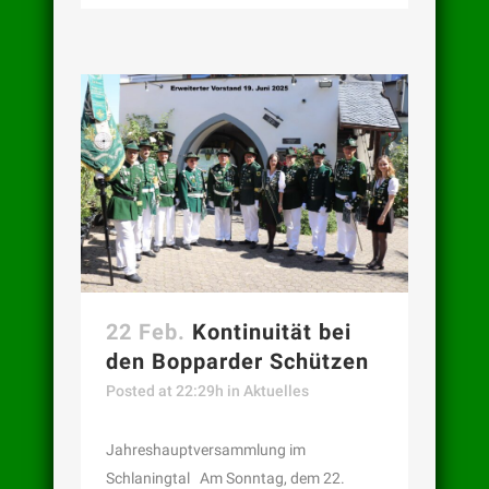
22 Feb.
Kontinuität bei
den Bopparder Schützen
Posted at 22:29h
in
Aktuelles
Jahreshauptversammlung im
Schlaningtal Am Sonntag, dem 22.