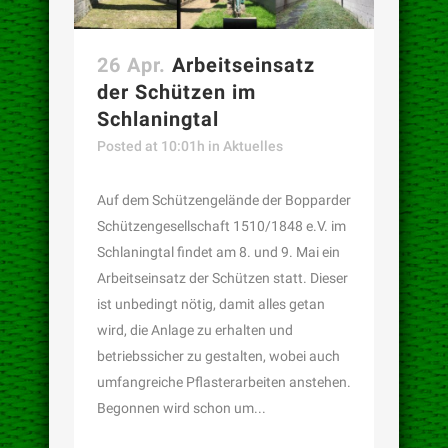
26 Apr.
Arbeitseinsatz
der Schützen im
Schlaningtal
Posted at 10:01h
in
Aktuelles
Auf dem Schützengelände der Bopparder
Schützengesellschaft 1510/1848 e.V. im
Schlaningtal findet am 8. und 9. Mai ein
Arbeitseinsatz der Schützen statt. Dieser
ist unbedingt nötig, damit alles getan
wird, die Anlage zu erhalten und
betriebssicher zu gestalten, wobei auch
umfangreiche Pflasterarbeiten anstehen.
Begonnen wird schon um...