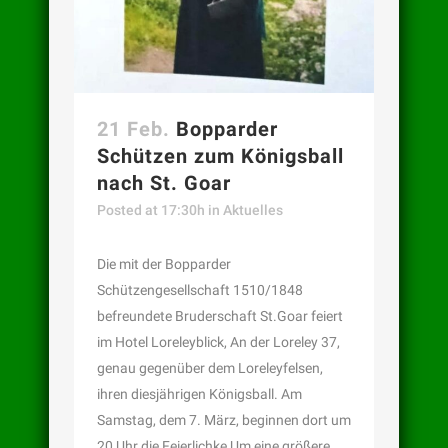
21 Feb.
Bopparder
Schützen zum Königsball
nach St. Goar
Posted at 17:30h
in
Aktuelles
Die mit der Bopparder
Schützengesellschaft 1510/1848
befreundete Bruderschaft St.Goar feiert
im Hotel Loreleyblick, An der Loreley 37,
genau gegenüber dem Loreleyfelsen,
ihren diesjährigen Königsball. Am
Samstag, dem 7. März, beginnen dort um
20 Uhr die Feierlichke Um eine größere