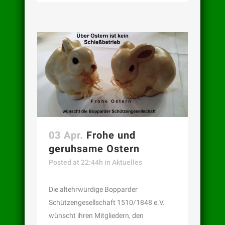
03 Apr.
Frohe und
geruhsame Ostern
Posted at 22:44h
in
Aktuelles
Die altehrwürdige Bopparder
Schützengesellschaft 1510/1848 e.V.
wünscht ihren Mitgliedern, den