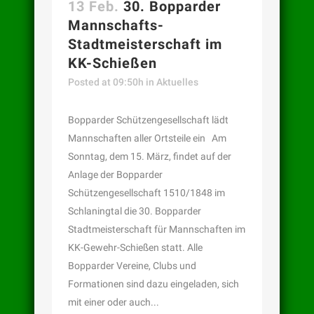
13 Feb.
30. Bopparder
Mannschafts-
Stadtmeisterschaft im
KK-Schießen
Posted at 09:50h
in
Aktuelles
Bopparder Schützengesellschaft lädt
Mannschaften aller Ortsteile ein Am
Sonntag, dem 15. März, findet auf der
Anlage der Bopparder
Schützengesellschaft 1510/1848 im
Schlaningtal die 30. Bopparder
Stadtmeisterschaft für Mannschaften im
KK-Gewehr-Schießen statt. Alle
Bopparder Vereine, Clubs und
Formationen sind dazu eingeladen, sich
mit einer oder auch...