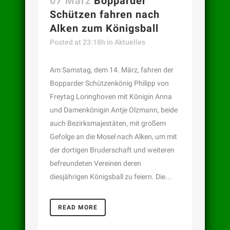
07 März
Bopparder
Schützen fahren nach
Alken zum Königsball
Posted at 23:18h
in
Aktuelles
Am Samstag, dem 14. März, fahren der
Bopparder Schützenkönig Philipp von
Freytag Loringhoven mit Königin Anna
und Damenkönigin Antje Olzmann, beide
auch Bezirksmajestäten, mit großem
Gefolge an die Mosel nach Alken, um mit
der dortigen Bruderschaft und weiteren
befreundeten Vereinen deren
diesjährigen Königsball zu feiern. Die...
READ MORE