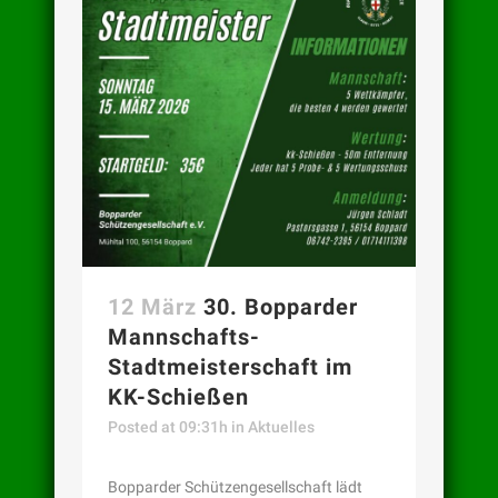
12 März
30. Bopparder
Mannschafts-
Stadtmeisterschaft im
KK-Schießen
Posted at 09:31h
in
Aktuelles
Bopparder Schützengesellschaft lädt