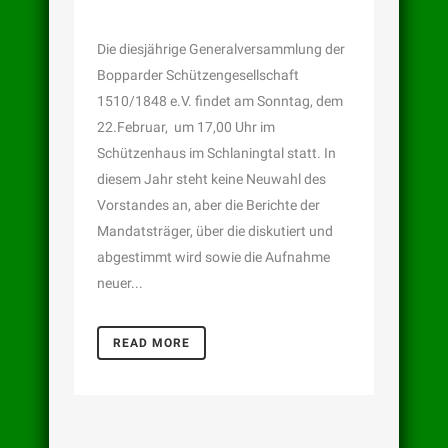
Die diesjährige Generalversammlung der
Bopparder Schützengesellschaft
1510/1848 e.V. findet am Sonntag, dem
22.Februar, um 17,00 Uhr im
Schützenhaus im Schlaningtal statt. In
diesem Jahr steht keine Neuwahl des
Vorstandes an, aber die Berichte der
Mandatsträger, über die diskutiert und
abgestimmt wird sowie die Aufnahme
neuer...
READ MORE