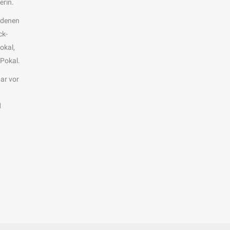
erin.
 denen
ck-
okal,
-Pokal.
ar vor
d