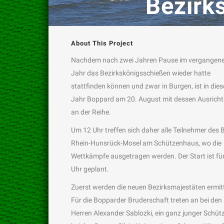
Bezirk
About This Project
Nachdem nach zwei Jahren Pause im vergangen
Jahr das Bezirkskönigsschießen wieder hatte
stattfinden können und zwar in Burgen, ist in die
Jahr Boppard am 20. August mit dessen Ausrich
an der Reihe.
Um 12 Uhr treffen sich daher alle Teilnehmer des 
Rhein-Hunsrück-Mosel am Schützenhaus, wo die
Wettkämpfe ausgetragen werden. Der Start ist fü
Uhr geplant.
Zuerst werden die neuen Bezirksmajestäten ermitt
Für die Bopparder Bruderschaft treten an bei den
Herren Alexander Sablozki, ein ganz junger Schüt