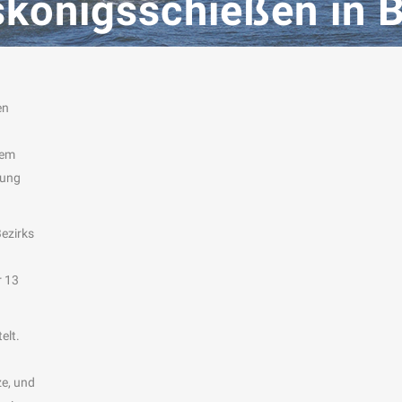
skönigsschießen in 
en
sem
tung
Bezirks
r 13
elt.
ze, und