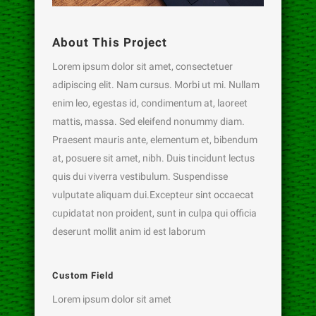
About This Project
Lorem ipsum dolor sit amet, consectetuer
adipiscing elit. Nam cursus. Morbi ut mi. Nullam
enim leo, egestas id, condimentum at, laoreet
mattis, massa. Sed eleifend nonummy diam.
Praesent mauris ante, elementum et, bibendum
at, posuere sit amet, nibh. Duis tincidunt lectus
quis dui viverra vestibulum. Suspendisse
vulputate aliquam dui.Excepteur sint occaecat
cupidatat non proident, sunt in culpa qui officia
deserunt mollit anim id est laborum
Custom Field
Lorem ipsum dolor sit amet