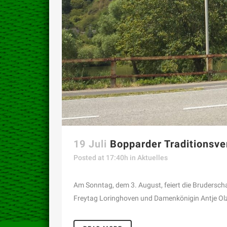
19 Juli
Bopparder Traditionsve
Posted at 17:40h
in
Aktuelles
Am Sonntag, dem 3. August, feiert die Brudersch
Freytag Loringhoven und Damenkönigin Antje Olz