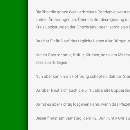
Die über die ganze Welt verbreitete Pandemie, verurs
stehen Änderungen an. Über die Bundesregierung un
Kreis Lockerungen der Einschränkungen, somit also E
Das hat Einfluß auf das tägliche Leben aller Bürger un
Neben Gastronomie, Kultur, Kirchen, sozialem Mitein
alles zum Erliegen.
Nun aber kann man Hoffnung schöpfen, daß der Start
Darüber freut sich auch die 511 Jahre alte Bopparde
Damit es aber richtig losgehen kann, wenn das Plazet d
Dieser findet am Samstag, dem 12. Juni, um 9 Uhr au