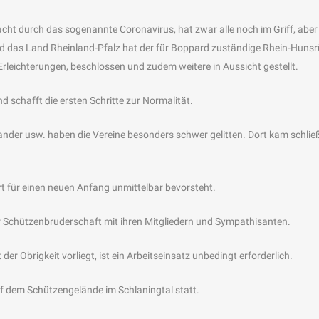
acht durch das sogenannte Coronavirus, hat zwar alle noch im Griff, aber
d das Land Rheinland-Pfalz hat der für Boppard zuständige Rhein-Hunsr
rleichterungen, beschlossen und zudem weitere in Aussicht gestellt.
d schafft die ersten Schritte zur Normalität.
ander usw. haben die Vereine besonders schwer gelitten. Dort kam schließ
 für einen neuen Anfang unmittelbar bevorsteht.
r Schützenbruderschaft mit ihren Mitgliedern und Sympathisanten.
er Obrigkeit vorliegt, ist ein Arbeitseinsatz unbedingt erforderlich.
f dem Schützengelände im Schlaningtal statt.