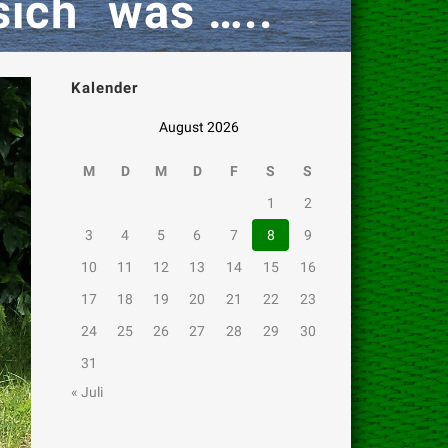
sich `was …..
Kalender
August 2026
M
D
M
D
F
S
S
1
2
3
4
5
6
7
8
9
10
11
12
13
14
15
16
17
18
19
20
21
22
23
24
25
26
27
28
29
30
31
« Juli