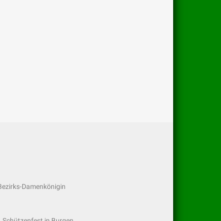
 Bezirks-Damenkönigin
 Schützenfest in Burgen