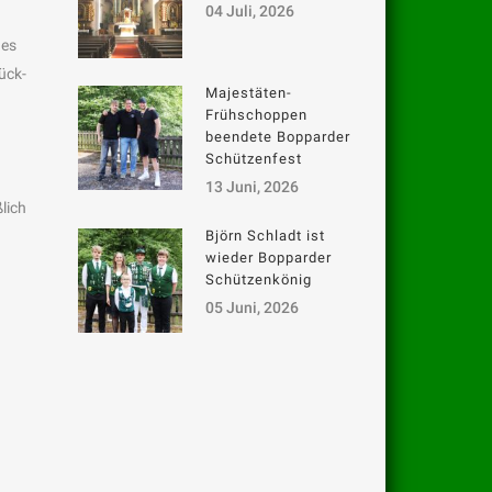
04 Juli, 2026
 es
ück-
Majestäten-
Frühschoppen
beendete Bopparder
Schützenfest
13 Juni, 2026
lich
Björn Schladt ist
wieder Bopparder
Schützenkönig
05 Juni, 2026