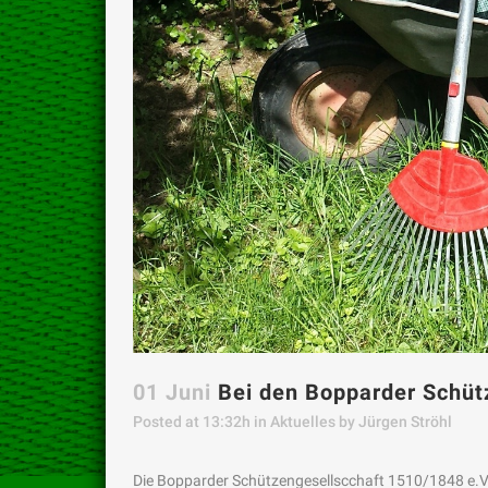
01 Juni
Bei den Bopparder Schütz
Posted at 13:32h
in
Aktuelles
by
Jürgen Ströhl
Die Bopparder Schützengesellscchaft 1510/1848 e.V.