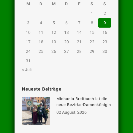
M
D
M
D
F
S
S
1
2
3
4
5
6
7
8
9
10
11
12
13
14
15
16
17
18
19
20
21
22
23
24
25
26
27
28
29
30
31
« Juli
Neueste Beiträge
Michaela Breitbach ist die
neue Bezirks-Damenkönigin
02 August, 2026