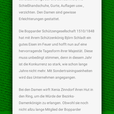
Schießhandschuhe, Gurte, Auflagen usw.,
verzichten. Den Damen sind gewisse
Erleichterungen gestattet.
Die Bopparder Schützengesellschaft 1510/1848
hat mit ihrem Schützenkönig Björn Schladt ein
gutes Eisen im Feuer und hofft nun auf eine
hervorragende Tagesform ihrer Majestät. Diese
muss unbedingt stimmen, denn in diesem Jahr
ist die Konkurrenz so stark, wie schon lange
Jahre nicht mehr. Mit Sondertrainingseinheiten
wird das Unternehmen angegangen.
Bei den Damen wirft Xenia Zinndorf ihren Hut in
den Ring, um die Würde der Bezirks-
Damenkönigin zu erlangen. Obwohl sie noch
nicht allzu lange Mitglied der Bopparder