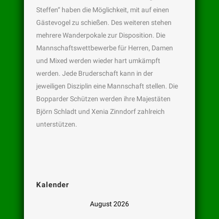
Steffen“ haben die Möglichkeit, mit auf einen
Gästevogel zu schießen. Des weiteren stehen
mehrere Wanderpokale zur Disposition. Die
Mannschaftswettbewerbe für Herren, Damen
und Mixed werden wieder hart umkämpft
werden. Jede Bruderschaft kann in der
jeweiligen Disziplin eine Mannschaft stellen. Die
Bopparder Schützen werden ihre Majestäten
Björn Schladt und Xenia Zinndorf zahlreich
unterstützen.
Kalender
August 2026