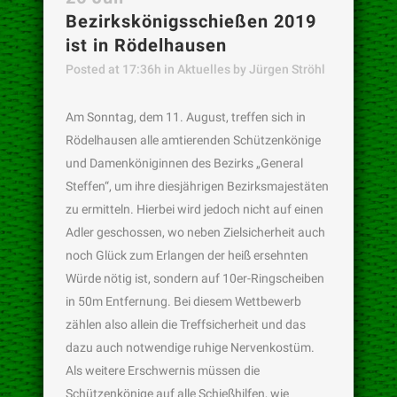
Bezirkskönigsschießen 2019
ist in Rödelhausen
Posted at 17:36h
in
Aktuelles
by
Jürgen Ströhl
Am Sonntag, dem 11. August, treffen sich in
Rödelhausen alle amtierenden Schützenkönige
und Damenköniginnen des Bezirks „General
Steffen“, um ihre diesjährigen Bezirksmajestäten
zu ermitteln. Hierbei wird jedoch nicht auf einen
Adler geschossen, wo neben Zielsicherheit auch
noch Glück zum Erlangen der heiß ersehnten
Würde nötig ist, sondern auf 10er-Ringscheiben
in 50m Entfernung. Bei diesem Wettbewerb
zählen also allein die Treffsicherheit und das
dazu auch notwendige ruhige Nervenkostüm.
Als weitere Erschwernis müssen die
Schützenkönige auf alle Schießhilfen, wie