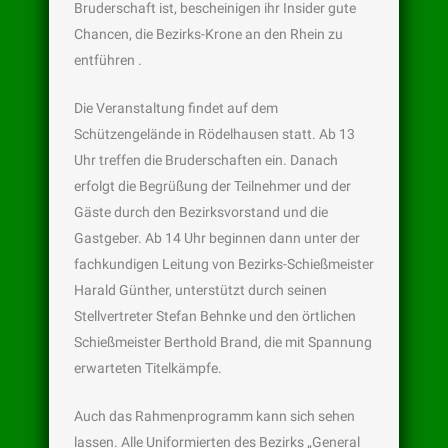
Bruderschaft ist, bescheinigen ihr Insider gute
Chancen, die Bezirks-Krone an den Rhein zu
entführen .
Die Veranstaltung findet auf dem
Schützengelände in Rödelhausen statt. Ab 13
Uhr treffen die Bruderschaften ein. Danach
erfolgt die Begrüßung der Teilnehmer und der
Gäste durch den Bezirksvorstand und die
Gastgeber. Ab 14 Uhr beginnen dann unter der
fachkundigen Leitung von Bezirks-Schießmeister
Harald Günther, unterstützt durch seinen
Stellvertreter Stefan Behnke und den örtlichen
Schießmeister Berthold Brand, die mit Spannung
erwarteten Titelkämpfe.
Auch das Rahmenprogramm kann sich sehen
lassen. Alle Uniformierten des Bezirks „General