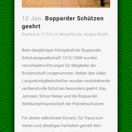
12 Jan.
Bopparder Schützen
geehrt
Posted at 17:51h
in
Aktuelles
by
Jürgen Ströhl
Beim diesjährigen Königsball der Bopparder
Schützengesellschaft 1510/1848 wurden
verschiedene Ehrungen für Mitglieder der
Bruderschaft vorgenommen. Neben den vielen
Langzeitmitgliedschaften wurden nachstehende
verdienstvolle Schützen besonders geehrt: Kay
Janssen, Simon Neiser und die Bopparder
Wettkampfmannschaft der Pistolenschützen.
Für steten selbstlosen Einsatz, für Treue zum
Verein und allzeitiges Verhalten gemäß dem