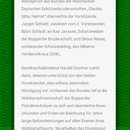
Wahlspruch des Bundes der Historischen
Deutschen Schützenbruderschaften „Glaube,
Sitte, Heimat“ überreichte der Vorsitzende
Jürgen Schladt, assistiert vom 2. Vorsitzenden
Björn Schladt, an Kay Janssen, Schatzmeister
der Bopparder Bruderschaft, und Simon Neiser,
amtierender Schützenkönig, das Silberne
Verdienstkreuz (SVK).
Bezirksschießmeister Harald Günther nahm
dann, diesmal unterstützt von den beiden
Vorsitzenden, eine seltene, besondere
Würdigung vor. Im Namen des Bundes rief er die
Wettkampfmannschaft der Bopparder
Pistolenschützen zu sich und überreichte ihnen
Urkunden und Orden als Belohnung für Jahre
lange Spitzenleistungen auf allen Ebenen ihres
Wettkampfsports. Sie erhielten das Ehrenkreuz