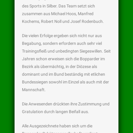
des Sports in Silber. Das Team setzt sich
zusammen aus Michael Hoos, Manfred
Kochems, Robert Noll und Josef Rodenbuch.
Die vielen Erfolge ergeben sich nicht nur aus
Begabung, sondern erfordern auch sehr viel
Trainingsfleiß und unbedingten Siegeswillen. Seit
Jahren schon erweisen sich die Bopparder im
Bezirk als übermächtig, in der Diözese als
dominant und im Bund beständig mit etlichen
Bundessiegen sowohl im Einzel als auch mit der
Mannschaft.
Die Anwesenden drückten ihre Zustimmung und
Gratulation durch langen Beifall aus.
Alle Ausgezeichnete haben sich um die