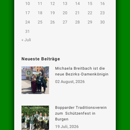
10
11
12
13
14
15
16
17
18
19
20
21
22
23
24
25
26
27
28
29
30
31
« Juli
Neueste Beiträge
Michaela Breitbach ist die
neue Bezirks-Damenkönigin
02 August, 2026
Bopparder Traditionsverein
zum Schützenfest in
Burgen
19 Juli, 2026