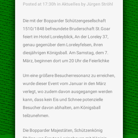
Posted at 17:30h
in
Aktuelles
by
Jürgen Ströhl
Die mit der Bopparder Schützengesellschaft
1510/1848 befreundete Bruderschaft St.Goar
feiert im Hotel Loreleyblick, An der Loreley 37,
genau gegenüber dem Loreleyfelsen, ihren
diesjährigen Königsball. Am Samstag, dem 7.
März, beginnen dort um 20 Uhr die Feierlichke
Um eine größere Besucherresonanz zu erreichen,
wurde dieser Event vom Januar in den März
verlegt, wo zudem davon ausgegangen werden
kann, dass kein Eis und Schnee potenzielle
Besucher davon abhalten, am Königsball
teilzunehmen.
Die Bopparder Majestäten, Schützenkönig