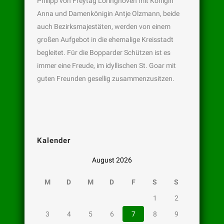
Philipp von Freytag Loringhoven mit Königin
Anna und Damenkönigin Antje Olzmann, beide
auch Bezirksmajestäten, werden von einem
großen Aufgebot in die ehemalige Kreisstadt
begleitet. Für die Bopparder Schützen ist es
immer eine Freude, im idyllischen St. Goar mit
guten Freunden gesellig zusammenzusitzen.
Kalender
August 2026
M
D
M
D
F
S
S
1
2
3
4
5
6
7
8
9