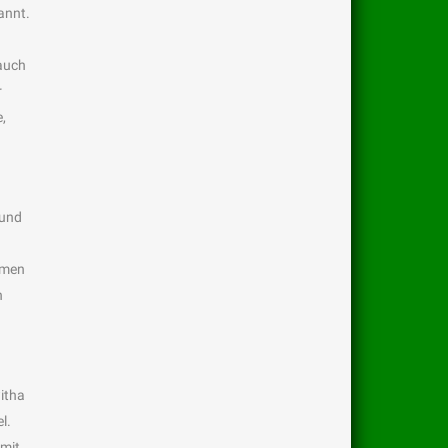
annt.
rauch
r
,
 und
amen
n
itha
l.
 mit