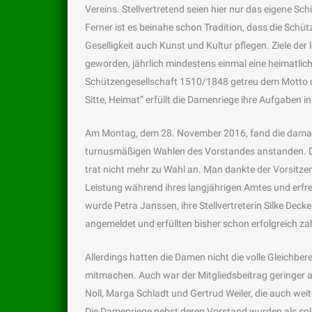
Vereins. Stellvertretend seien hier nur das eigene S
Ferner ist es beinahe schon Tradition, dass die Sch
Geselligkeit auch Kunst und Kultur pflegen. Ziele der
geworden, jährlich mindestens einmal eine heimatlic
Schützengesellschaft 1510/1848 getreu dem Motto 
Sitte, Heimat” erfüllt die Damenriege ihre Aufgaben in
Am Montag, dem 28. November 2016, fand die damali
turnusmäßigen Wahlen des Vorstandes anstanden. Di
trat nicht mehr zu Wahl an. Man dankte der Vorsitze
Leistung während ihres langjährigen Amtes und erf
wurde Petra Janssen, ihre Stellvertreterin Silke Dec
angemeldet und erfüllten bisher schon erfolgreich za
Allerdings hatten die Damen nicht die volle Gleichbe
mitmachen. Auch war der Mitgliedsbeitrag geringer 
Noll, Marga Schladt und Gertrud Weiler, die auch wei
Die Damenriege nebst deren Vorstand wurden als solche