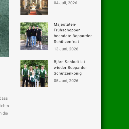
04 Juli, 2026
Majestäten-
Frühschoppen
beendete Bopparder
Schützenfest
13 Juni, 2026
Björn Schladt ist
wieder Bopparder
Schützenkönig
05 Juni, 2026
 dass
ichts
n die