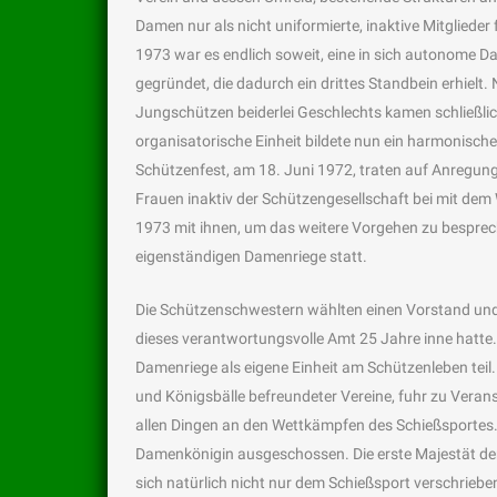
Damen nur als nicht uniformierte, inaktive Mitglieder
1973 war es endlich soweit, eine in sich autonome 
gegründet, die dadurch ein drittes Standbein erhielt
Jungschützen beiderlei Geschlechts kamen schließli
organisatorische Einheit bildete nun ein harmonisc
Schützenfest, am 18. Juni 1972, traten auf Anregun
Frauen inaktiv der Schützengesellschaft bei mit dem
1973 mit ihnen, um das weitere Vorgehen zu bespre
eigenständigen Damenriege statt.
Die Schützenschwestern wählten einen Vorstand und 
dieses verantwortungsvolle Amt 25 Jahre inne hatte
Damenriege als eigene Einheit am Schützenleben tei
und Königsbälle befreundeter Vereine, fuhr zu Verans
allen Dingen an den Wettkämpfen des Schießsportes. S
Damenkönigin ausgeschossen. Die erste Majestät d
sich natürlich nicht nur dem Schießsport verschriebe