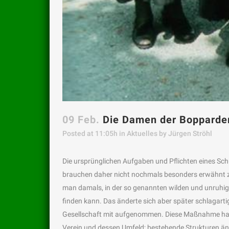
09 Feb.
Die Damen der Bopparder
Posted at 11:05h
in
Aktuelles
by
Jürgen Ströhl
Die ursprünglichen Aufgaben und Pflichten eines Sch
brauchen daher nicht nochmals besonders erwähnt zu 
man damals, in der so genannten wilden und unruhige
finden kann. Das änderte sich aber später schlagart
Gesellschaft mit aufgenommen. Diese Maßnahme hatte
Verein und dessen Umfeld; bestehende Strukturen änd