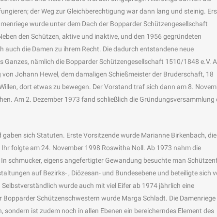
 fungieren; der Weg zur Gleichberechtigung war dann lang und steinig. Ers
Damenriege wurde unter dem Dach der Bopparder Schützengesellschaft
. Neben den Schützen, aktive und inaktive, und den 1956 gegründeten
ch auch die Damen zu ihrem Recht. Die dadurch entstandene neue
hes Ganzes, nämlich die Bopparder Schützengesellschaft 1510/1848 e.V. 
g von Johann Hewel, dem damaligen Schießmeister der Bruderschaft, 18
 Willen, dort etwas zu bewegen. Der Vorstand traf sich dann am 8. Novem
chen. Am 2. Dezember 1973 fand schließlich die Gründungsversammlung 
gaben sich Statuten. Erste Vorsitzende wurde Marianne Birkenbach, die
. Ihr folgte am 24. November 1998 Roswitha Noll. Ab 1973 nahm die
l. In schmucker, eigens angefertigter Gewandung besuchte man Schützen
taltungen auf Bezirks- , Diözesan- und Bundesebene und beteiligte sich v
elbstverständlich wurde auch mit viel Eifer ab 1974 jährlich eine
er Bopparder Schützenschwestern wurde Marga Schladt. Die Damenriege
n, sondern ist zudem noch in allen Ebenen ein bereicherndes Element des