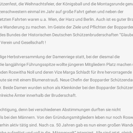
chützenfest, die Weihnachtsfeier, der Königsball und die Montagsrunde gen
ützenschwestern einmal im Jahr auf große Fahrt gehen und neben der
 letzten Fahrten waren u.a. Wien, der Harz und Berlin. Auch ist es guter B
he Wanderung zu machen. Im Geiste der Ziele und Pflichten der Bopparde
des Bundes der Historischen Deutschen Schützenbruderschaften “Glaube
 Verein und Gesellschaft !
ge Herbstversammlung der Damenriege statt, bei der diesmal die
e langjährige Führungsspitze wollte jüngeren Mitgliedern Platz machen
nden Roswitha Noll und deren Vize Marga Schladt für ihre hervorragende
reute sie mit einem Blumenstrauß. Neue Chefin der Bopparder Schützend
ker. Beide Damen wurden schon als Kleinkinder bei den Bopparder Schütze
hlreiche Ämter innerhalb der Bruderschaft.
rechtigung, denn bei verschiedenen Abstimmungen durften sie nicht
als bei den Männern. Von den Gründungsmitgliedern leben nur noch Rosw
terhin aktiv tätig sind. Nach ca. 50 Jahren gab es nun einen großen Wande
 aufgelöst und voll in die „Männerwelt“ integriert. Alle sind jetzt gleich