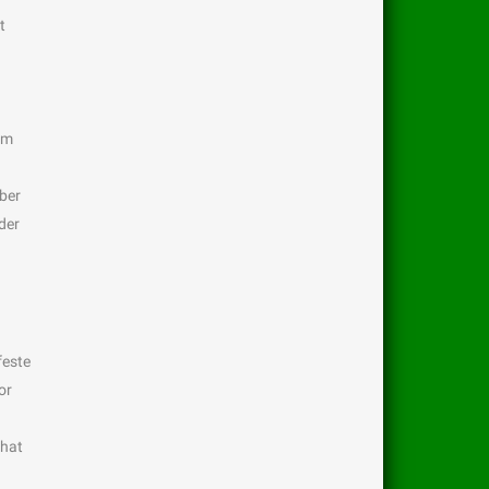
t
Am
ber
der
feste
or
 hat