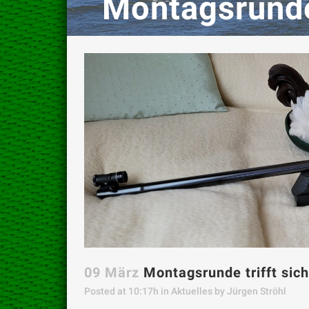
Montagsrunde 
09 März
Montagsrunde trifft sich
Posted at 10:17h
in
Aktuelles
by
Jürgen Ströhl