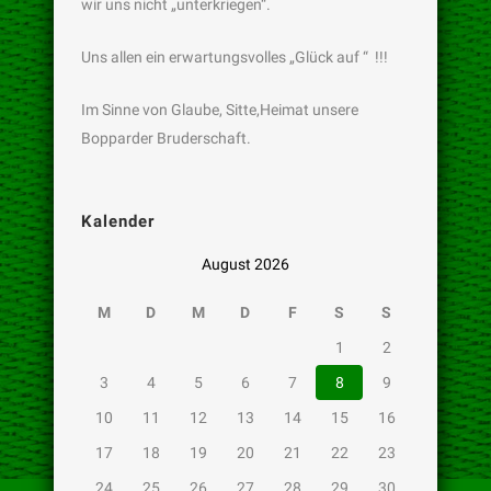
wir uns nicht „unterkriegen“.
Uns allen ein erwartungsvolles „Glück auf “ !!!
Im Sinne von Glaube, Sitte,Heimat unsere
Bopparder Bruderschaft.
Kalender
August 2026
M
D
M
D
F
S
S
1
2
3
4
5
6
7
8
9
10
11
12
13
14
15
16
17
18
19
20
21
22
23
24
25
26
27
28
29
30