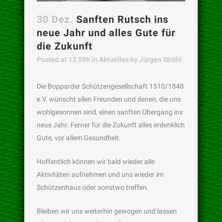
30 Dez.
Sanften Rutsch ins
neue Jahr und alles Gute für
die Zukunft
Posted at 12:59h
in
Aktuelles
by
Jürgen Ströhl
Die Bopparder Schützengesellschaft 1510/1848
e.V. wünscht allen Freunden und denen, die uns
wohlgesonnen sind, einen sanften Übergang ins
neue Jahr. Ferner für die Zukunft alles erdenklich
Gute, vor allem Gesundheit.
Hoffentlich können wir bald wieder alle
Aktivitäten aufnehmen und uns wieder im
Schützenhaus oder sonstwo treffen.
Bleiben wir uns weiterhin gewogen und lassen