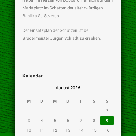
mitten im Herzen von Boppard, nämlich auf dem
Marktplatz im Schatten der altehrwürdigen
Basilika St. Severus.
Der Einsatzplan der Schützen ist bei
Brudermeister Jürgen Schladt zu ersehen.
Kalender
August 2026
M
D
M
D
F
S
S
1
2
3
4
5
6
7
8
9
10
11
12
13
14
15
16