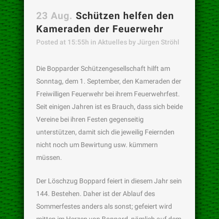
23 Aug.
Schützen helfen den
Kameraden der Feuerwehr
Posted at 15:55h
in
Aktuelles
by
Jürgen Ströhl
Die Bopparder Schützengesellschaft hilft am
Sonntag, dem 1. September, den Kameraden der
Freiwilligen Feuerwehr bei ihrem Feuerwehrfest.
Seit einigen Jahren ist es Brauch, dass sich beide
Vereine bei ihren Festen gegenseitig
unterstützen, damit sich die jeweilig Feiernden
nicht noch um Bewirtung usw. kümmern
müssen.
Der Löschzug Boppard feiert in diesem Jahr sein
144. Bestehen. Daher ist der Ablauf des
Sommerfestes anders als sonst; gefeiert wird