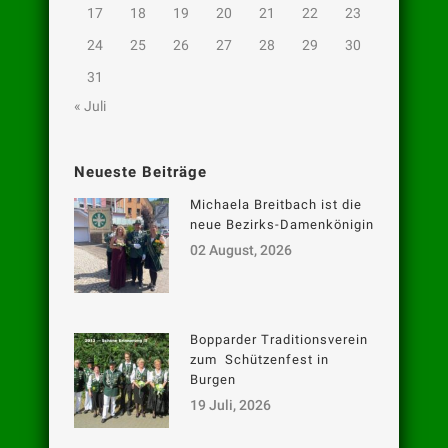
17
18
19
20
21
22
23
24
25
26
27
28
29
30
31
« Juli
Neueste Beiträge
Michaela Breitbach ist die
neue Bezirks-Damenkönigin
02 August, 2026
Bopparder Traditionsverein
zum Schützenfest in
Burgen
19 Juli, 2026