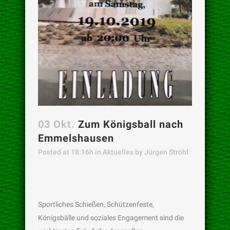
03 Okt.
Zum Königsball nach
Emmelshausen
Posted at 18:16h
in
Aktuelles
by
Jürgen Ströhl
Sportliches Schießen, Schützenfeste,
Königsbälle und soziales Engagement sind die