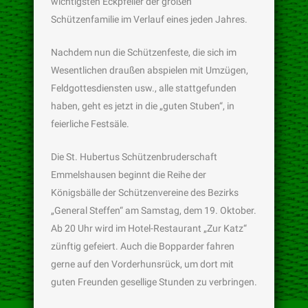
wichtigsten Eckpfeiler der großen
Schützenfamilie im Verlauf eines jeden Jahres.
Nachdem nun die Schützenfeste, die sich im
Wesentlichen draußen abspielen mit Umzügen,
Feldgottesdiensten usw., alle stattgefunden
haben, geht es jetzt in die „guten Stuben“, in
feierliche Festsäle.
Die St. Hubertus Schützenbruderschaft
Emmelshausen beginnt die Reihe der
Königsbälle der Schützenvereine des Bezirks
„General Steffen“ am Samstag, dem 19. Oktober.
Ab 20 Uhr wird im Hotel-Restaurant „Zur Katz“
zünftig gefeiert. Auch die Bopparder fahren
gerne auf den Vorderhunsrück, um dort mit
guten Freunden gesellige Stunden zu verbringen.