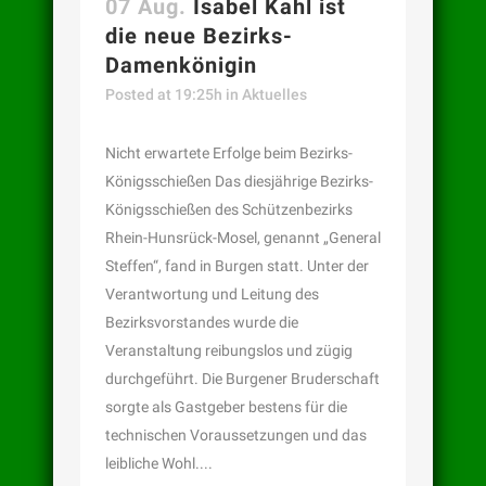
07 Aug.
Isabel Kahl ist
die neue Bezirks-
Damenkönigin
Posted at 19:25h
in
Aktuelles
Nicht erwartete Erfolge beim Bezirks-
Königsschießen Das diesjährige Bezirks-
Königsschießen des Schützenbezirks
Rhein-Hunsrück-Mosel, genannt „General
Steffen“, fand in Burgen statt. Unter der
Verantwortung und Leitung des
Bezirksvorstandes wurde die
Veranstaltung reibungslos und zügig
durchgeführt. Die Burgener Bruderschaft
sorgte als Gastgeber bestens für die
technischen Voraussetzungen und das
leibliche Wohl....