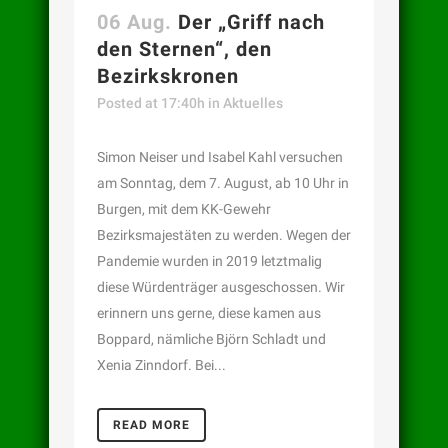
06 Aug.
Der „Griff nach
den Sternen“, den
Bezirkskronen
Posted at 17:40h
in
Aktuelles
Simon Neiser und Isabel Kahl versuchen
am Sonntag, dem 7. August, ab 10 Uhr in
Burgen, mit dem KK-Gewehr
Bezirksmajestäten zu werden. Wegen der
Pandemie wurden in 2019 letztmalig
diese Würdenträger ausgeschossen. Wir
erinnern uns gerne, diese kamen aus
Boppard, nämliche Björn Schladt und
Xenia Zinndorf. Bei...
READ MORE