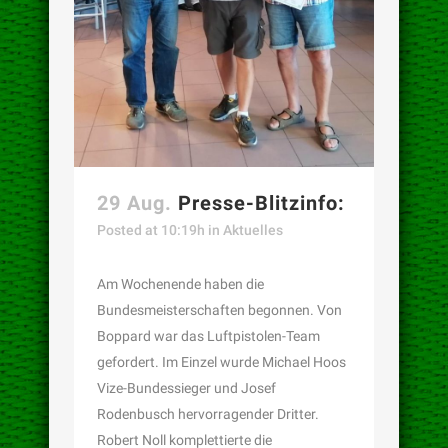
29 Aug.
Presse-Blitzinfo:
Posted at 10:19h
in
Aktuelles
Am Wochenende haben die
Bundesmeisterschaften begonnen. Von
Boppard war das Luftpistolen-Team
gefordert. Im Einzel wurde Michael Hoos
Vize-Bundessieger und Josef
Rodenbusch hervorragender Dritter.
Robert Noll komplettierte die