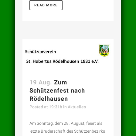
READ MORE
19 Aug.
Zum
Schützenfest nach
Rödelhausen
Posted at 19:31h
in
Aktuelles
Am Sonntag, dem 28. August, feiert als
letzte Bruderschaft des Schützenbezirks