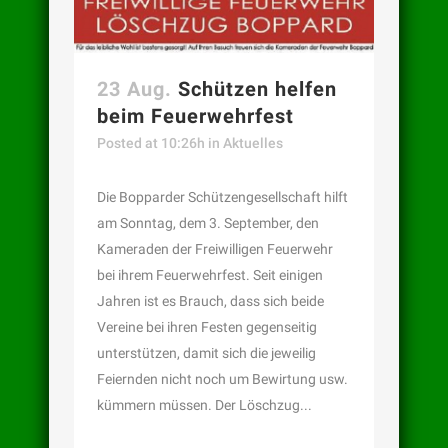
23 Aug.
Schützen helfen
beim Feuerwehrfest
Posted at 10:26h
in
Aktuelles
Die Bopparder Schützengesellschaft hilft
am Sonntag, dem 3. September, den
Kameraden der Freiwilligen Feuerwehr
bei ihrem Feuerwehrfest. Seit einigen
Jahren ist es Brauch, dass sich beide
Vereine bei ihren Festen gegenseitig
unterstützen, damit sich die jeweilig
Feiernden nicht noch um Bewirtung usw.
kümmern müssen. Der Löschzug...