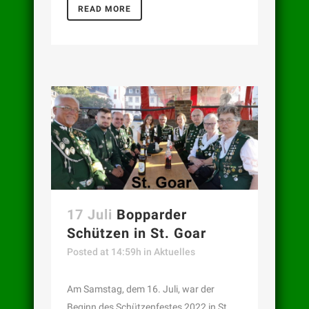
READ MORE
17 Juli
Bopparder
Schützen in St. Goar
Posted at 14:59h
in
Aktuelles
Am Samstag, dem 16. Juli, war der
Beginn des Schützenfestes 2022 in St.