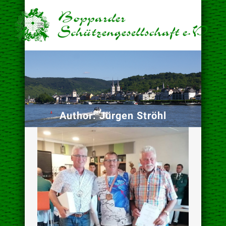
Author: Jürgen Ströhl