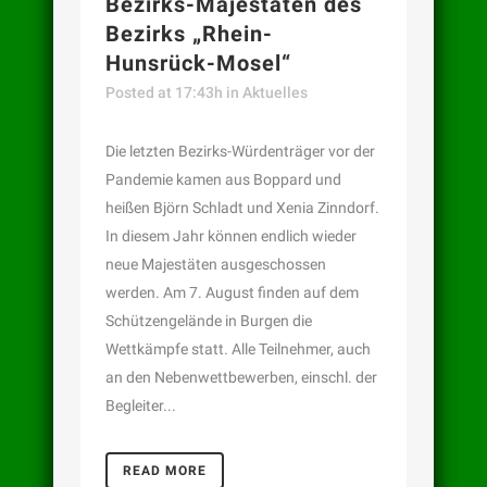
Bezirks-Majestäten des
Bezirks „Rhein-
Hunsrück-Mosel“
Posted at 17:43h
in
Aktuelles
Die letzten Bezirks-Würdenträger vor der
Pandemie kamen aus Boppard und
heißen Björn Schladt und Xenia Zinndorf.
In diesem Jahr können endlich wieder
neue Majestäten ausgeschossen
werden. Am 7. August finden auf dem
Schützengelände in Burgen die
Wettkämpfe statt. Alle Teilnehmer, auch
an den Nebenwettbewerben, einschl. der
Begleiter...
READ MORE