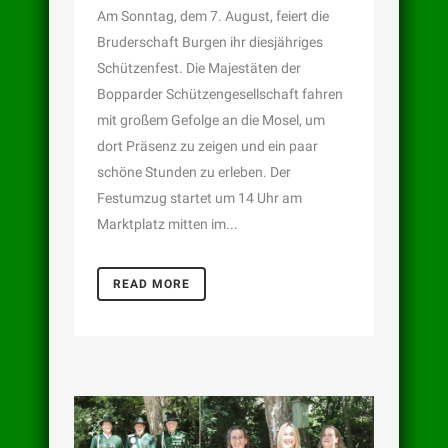
Am Sonntag, dem 7. August, feiert die
Bruderschaft Burgen ihr diesjähriges
Schützenfest. Die Majestäten der
Bopparder Schützengesellschaft fahren
mit großem Gefolge an die Mosel, um
dort Präsenz zu zeigen und ein paar
schöne Stunden zu erleben. Der
Festumzug startet um 14 Uhr am
Marktplatz mitten im...
READ MORE