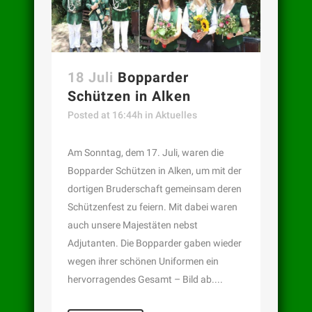
18 Juli
Bopparder
Schützen in Alken
Posted at 16:44h
in
Aktuelles
Am Sonntag, dem 17. Juli, waren die
Bopparder Schützen in Alken, um mit der
dortigen Bruderschaft gemeinsam deren
Schützenfest zu feiern. Mit dabei waren
auch unsere Majestäten nebst
Adjutanten. Die Bopparder gaben wieder
wegen ihrer schönen Uniformen ein
hervorragendes Gesamt – Bild ab....