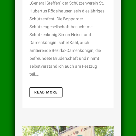
„General Steffen“ der Schützenverein St.
Hubertus Rödelhausen sein diesjähriges
Schützenfest. Die Bopparder
Schützengesellschaft besucht mit
Schützenkönig Simon Neiser und
Damenkönigin Isabel Kahl, auch
amtierende Bezirks-Damenkönigin, die
befreundete Bruderschaft und nimmt
selbstverständlich auch am Festzug
teil,...
READ MORE