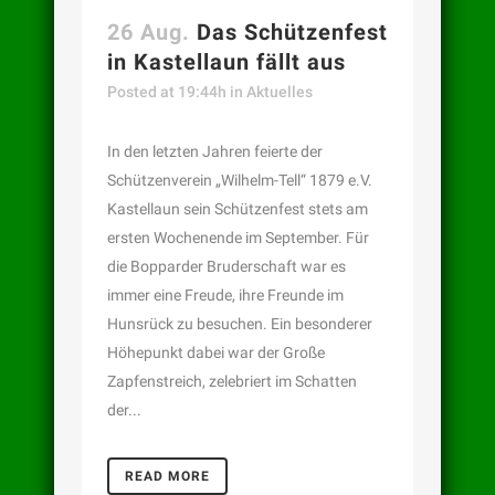
26 Aug.
Das Schützenfest
in Kastellaun fällt aus
Posted at 19:44h
in
Aktuelles
In den letzten Jahren feierte der
Schützenverein „Wilhelm-Tell“ 1879 e.V.
Kastellaun sein Schützenfest stets am
ersten Wochenende im September. Für
die Bopparder Bruderschaft war es
immer eine Freude, ihre Freunde im
Hunsrück zu besuchen. Ein besonderer
Höhepunkt dabei war der Große
Zapfenstreich, zelebriert im Schatten
der...
READ MORE